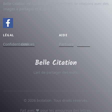
Belle Citation est un site avec des milliers de citations avec des
images à partager et à dédier.
LÉGAL
AIDE
Confidentialité
Cookies
Partners
Contact
L'art de partager des mots.
© 2026 bcitation. Tous droits réservés.
Fait avec ♥ pour les amoureux des lettres.