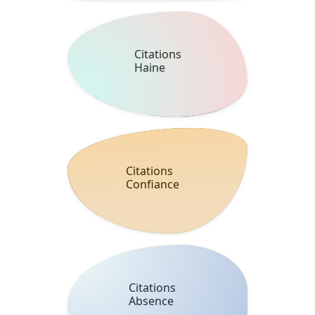
Citations
Haine
Citations
Confiance
Citations
Absence