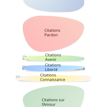
Citations
Pardon
Citations
Avenir
Citations
Liberté
Citations
Connaissance
Citations sur
l’Amour