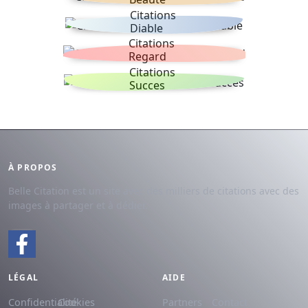
Citations
Diable
Citations
Regard
Citations
Succes
À PROPOS
Belle Citation est un site avec des milliers de citations avec des
images à partager et à dédier.
LÉGAL
AIDE
Confidentialité
Cookies
Partners
Contact