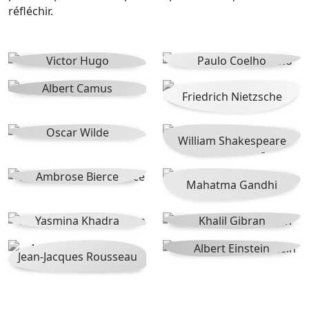
réfléchir.
Victor Hugo
Paulo Coelho
Albert Camus
Friedrich Nietzsche
Oscar Wilde
William Shakespeare
Ambrose Bierce
Mahatma Gandhi
Yasmina Khadra
Khalil Gibran
Albert Einstein
Jean-Jacques Rousseau