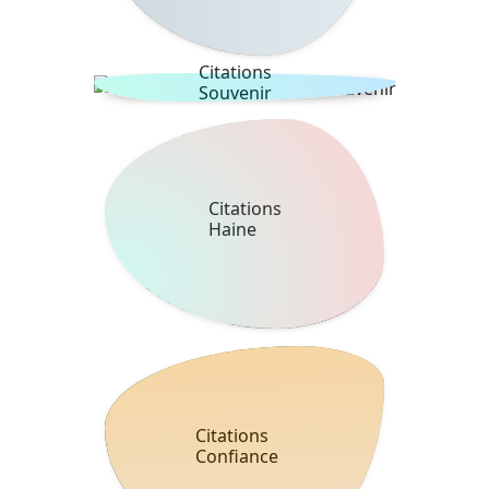
Citations
Souvenir
Citations
Haine
Citations
Confiance