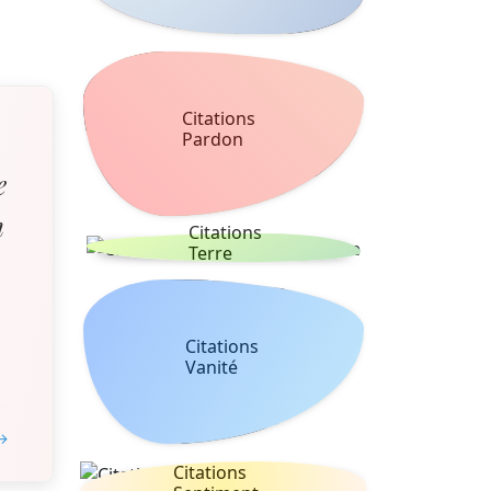
Citations
Pardon
e
n
Citations
Terre
Citations
Vanité
 →
Citations