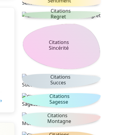
Sentiment
Citations
Regret
Citations
Sincérité
Citations
Succes
Citations
 →
Sagesse
Citations
Montagne
Citations