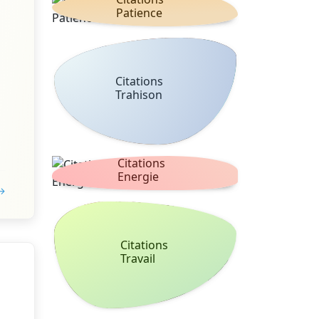
Patience
Citations
Trahison
Citations
Energie
 →
Citations
Travail