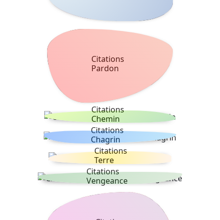
Citations
Pardon
Citations
Chemin
Citations
Chagrin
Citations
Terre
Citations
Vengeance