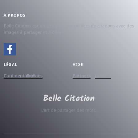
À PROPOS
Belle Citation est un site avec des milliers de citations avec des
images à partager et à dédier.
LÉGAL
AIDE
Confidentialité
Cookies
Partners
Contact
L'art de partager des mots.