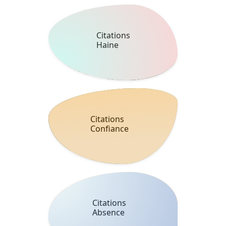
Citations
Haine
Citations
Confiance
Citations
Absence