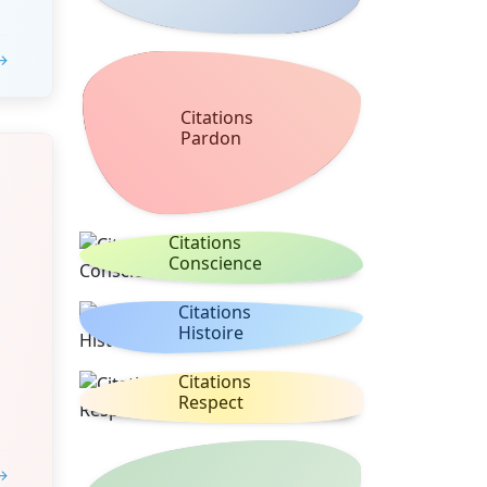
 →
Citations
Pardon
Citations
Conscience
Citations
Histoire
Citations
Respect
 →