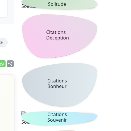
Solitude
Citations
Déception
té
Citations
Bonheur
Citations
Souvenir