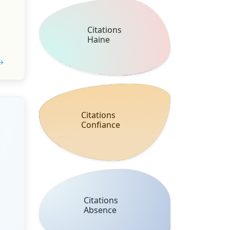
Citations
Haine
 →
Citations
Confiance
Citations
Absence