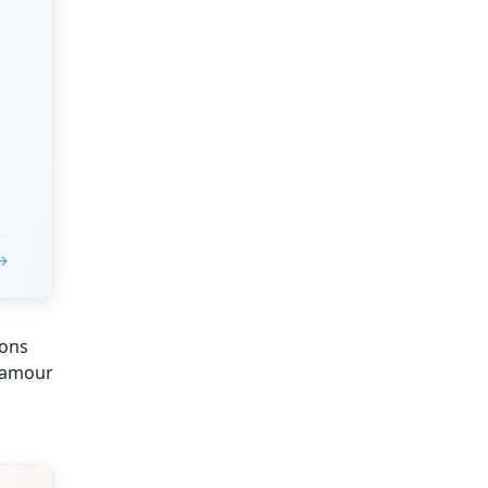
 →
ions
l'amour