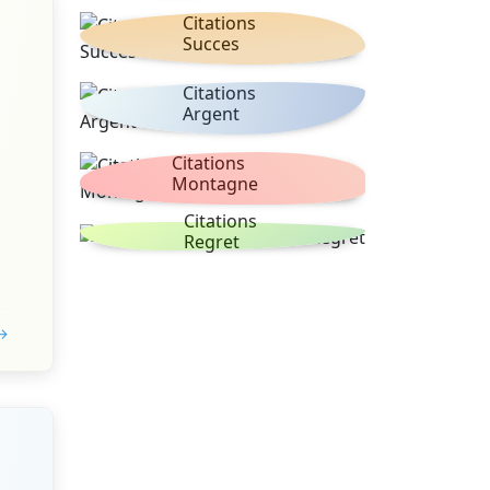
Citations
Succes
Citations
Argent
Citations
Montagne
Citations
Regret
 →