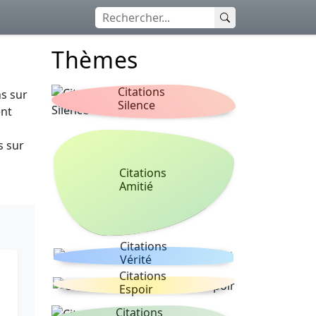
Thèmes
Citations
ns sur
Silence
ent
s sur
Citations
Amitié
Citations
Vérité
Citations
Espoir
Citations