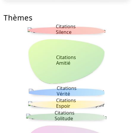
Thèmes
Citations
Silence
Citations
Amitié
Citations
Vérité
Citations
Espoir
Citations
Solitude