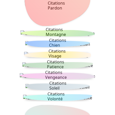
Citations
Pardon
Citations
Montagne
Citations
Chien
Citations
Visage
Citations
Patience
Citations
Vengeance
Citations
Soleil
Citations
Volonté