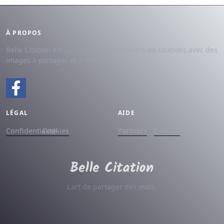
À PROPOS
Belle Citation est un site avec des milliers de citations avec des
images à partager et à dédier.
LÉGAL
AIDE
Confidentialité
Cookies
Partners
Contact
L'art de partager des mots.