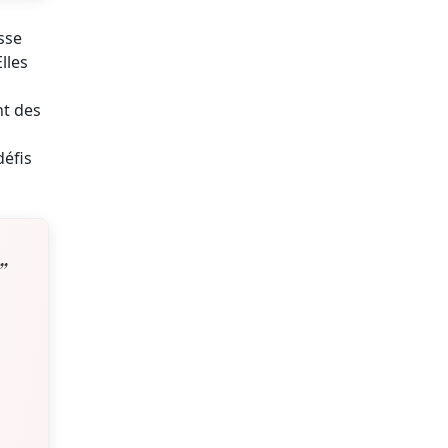
sse
lles
nt des
défis
”