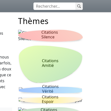
Thèmes
Citations
es
Silence
 nous
Citations
rfois,
Amitié
s doux
que ce
nts
Citations
vec
Vérité
Citations
Espoir
Citations