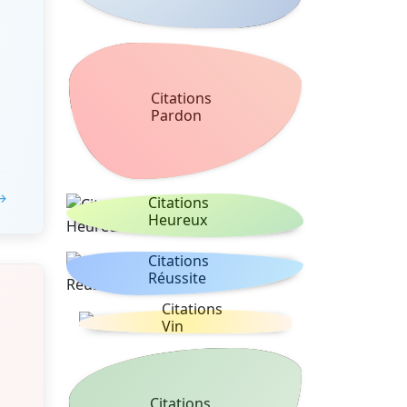
Citations
Pardon
 →
Citations
Heureux
Citations
Réussite
Citations
Vin
Citations