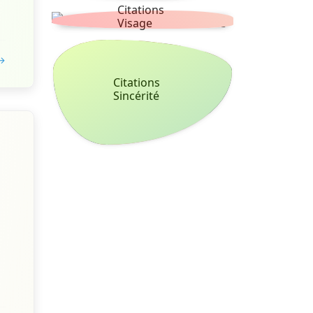
Citations
Visage
 →
Citations
Sincérité