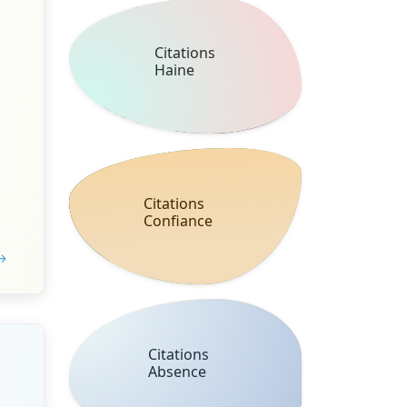
Citations
Haine
Citations
Confiance
 →
Citations
Absence