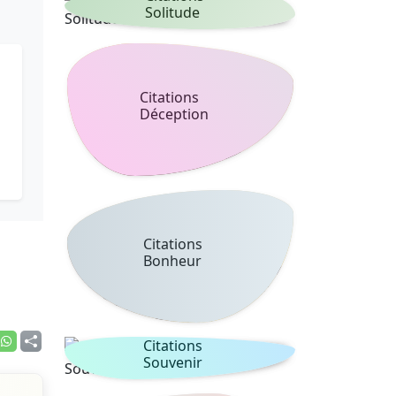
Solitude
Citations
Déception
Citations
Bonheur
Citations
Souvenir