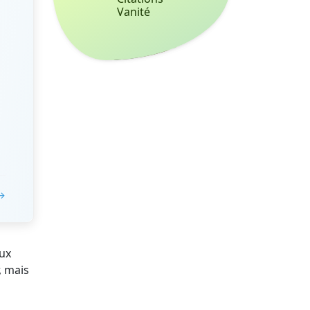
Vanité
 →
eux
, mais