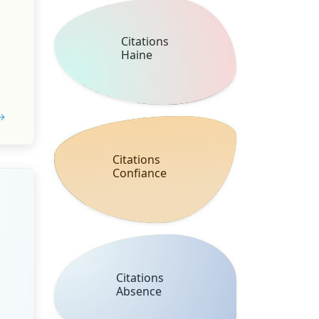
Citations
Haine
 →
Citations
Confiance
Citations
Absence