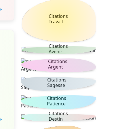
 →
Citations
Travail
Citations
Avenir
Citations
Argent
Citations
Sagesse
Citations
Patience
Citations
Destin
 →