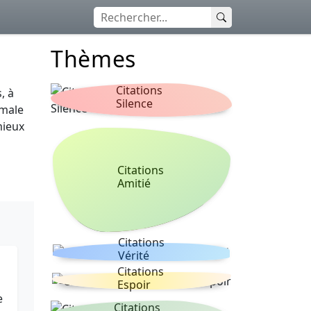
Thèmes
Citations
, à
Silence
rmale
mieux
Citations
Amitié
Citations
Vérité
Citations
Espoir
e
Citations