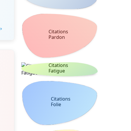
 →
Citations
Pardon
Citations
Fatigue
Citations
Folie