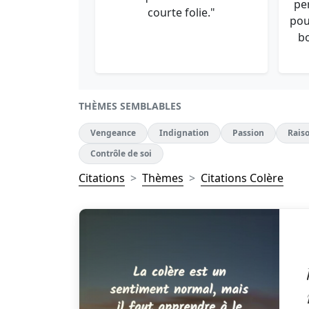
pe
courte folie."
pou
b
THÈMES SEMBLABLES
Vengeance
Indignation
Passion
Rais
Contrôle de soi
Citations
Thèmes
Citations Colère