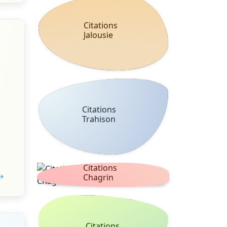
Citations
Jalousie
Citations
Trahison
Citations
 →
Chagrin
Citations