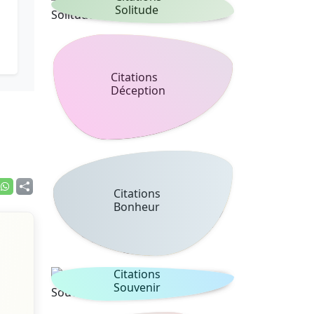
Solitude
Citations
Déception
Citations
Bonheur
Citations
Souvenir