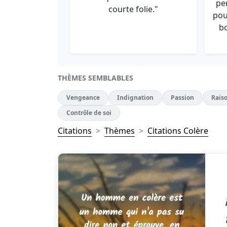
pe
courte folie."
pou
b
THÈMES SEMBLABLES
Vengeance
Indignation
Passion
Rais
Contrôle de soi
Citations
Thèmes
Citations Colère