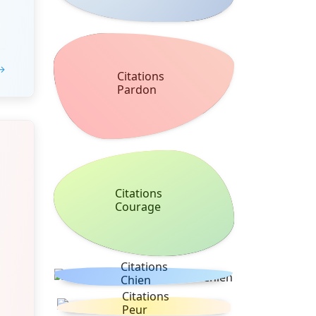
 →
Citations
Pardon
Citations
Courage
Citations
Chien
Citations
Peur