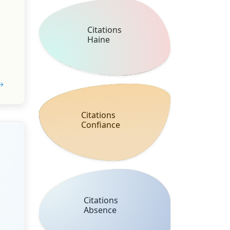
Citations
Haine
 →
Citations
Confiance
Citations
Absence