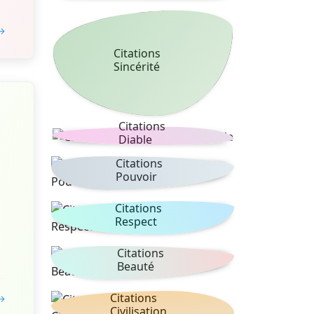
 →
Citations
Sincérité
Citations
Diable
Citations
Pouvoir
Citations
Respect
Citations
Beauté
Citations
 →
Civilisation