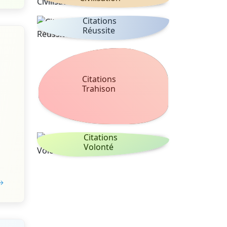
Citations
Réussite
Citations
Trahison
Citations
Volonté
 →