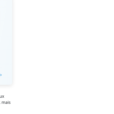
 →
eux
, mais