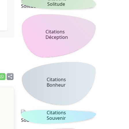
Solitude
Citations
Déception
Citations
Bonheur
Citations
Souvenir