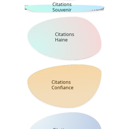
Citations
Souvenir
Citations
Haine
Citations
Confiance