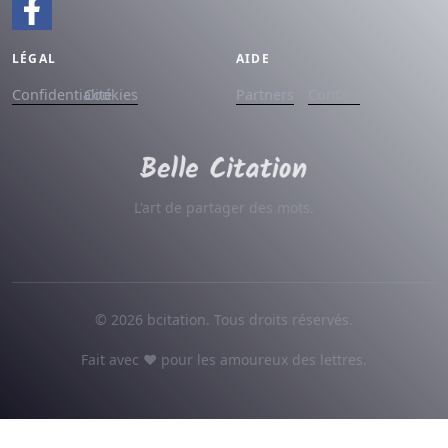
LÉGAL
AIDE
Confidentialité
Cookies
Partners
Contact
L'art de partager des mots.
© 2026 bcitation. Tous droits réservés.
Fait avec ♥ pour les amoureux des lettres.