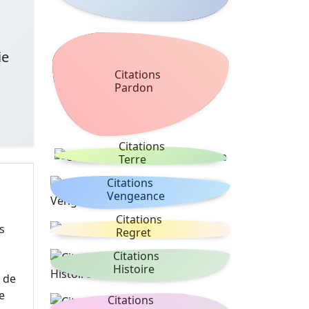
ie
Citations
Pardon
Citations
Terre
Citations
Vengeance
Citations
s
Regret
Citations
Histoire
e de
e
Citations