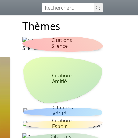
Thèmes
Citations
Silence
Citations
Amitié
Citations
Vérité
Citations
Espoir
Citations