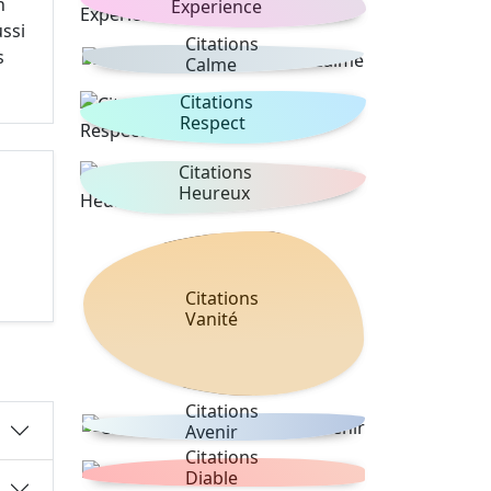
n
Experience
ssi
Citations
s
Calme
Citations
Respect
Citations
Heureux
Citations
Vanité
Citations
Avenir
Citations
Diable