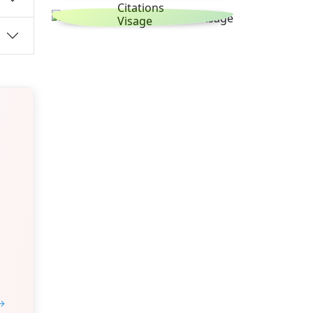
Citations
Visage
 →