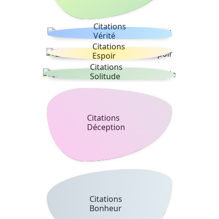
Citations
Vérité
Citations
Espoir
Citations
Solitude
Citations
Déception
Citations
Bonheur