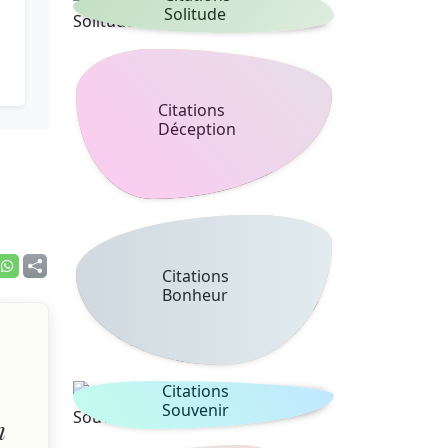
Solitude
Citations
Déception
Citations
Bonheur
Citations
Souvenir
n