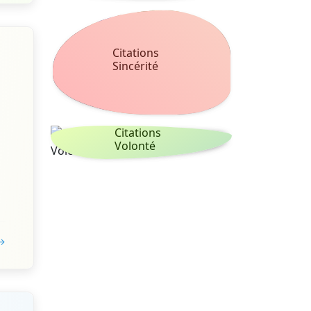
Citations
Sincérité
Citations
Volonté
 →