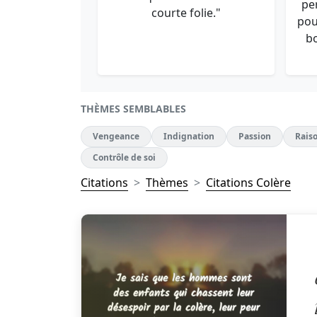
pe
courte folie."
pou
b
THÈMES SEMBLABLES
Vengeance
Indignation
Passion
Rais
Contrôle de soi
Citations
Thèmes
Citations Colère