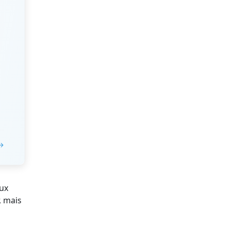
 →
eux
, mais