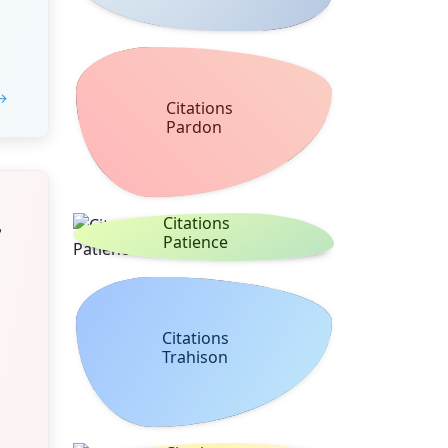
 →
Citations
Pardon
,
Citations
Patience
Citations
Trahison