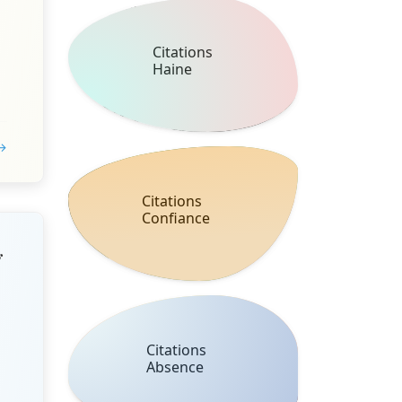
Citations
Haine
 →
Citations
Confiance
g
Citations
Absence