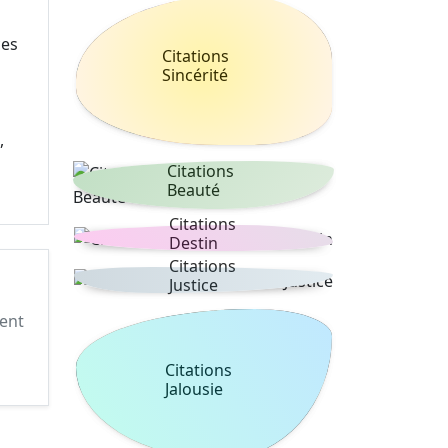
ces
Citations
Sincérité
,
Citations
Beauté
Citations
Destin
Citations
Justice
ment
Citations
Jalousie