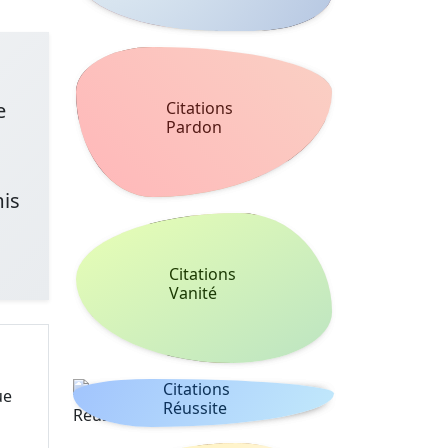
e
Citations
Pardon
mis
Citations
Vanité
Citations
ue
Réussite