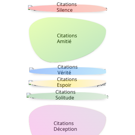
Citations
Silence
Citations
Amitié
Citations
Vérité
Citations
Espoir
Citations
Solitude
Citations
Déception