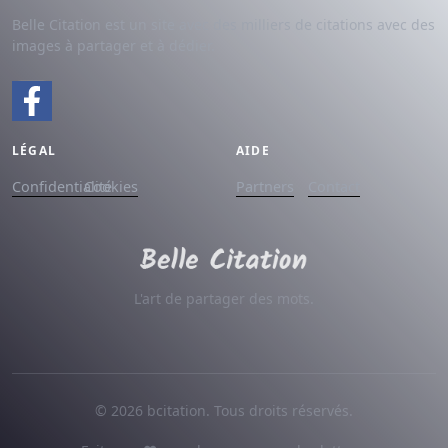
Belle Citation est un site avec des milliers de citations avec des
images à partager et à dédier.
LÉGAL
AIDE
Confidentialité
Cookies
Partners
Contact
L'art de partager des mots.
© 2026 bcitation. Tous droits réservés.