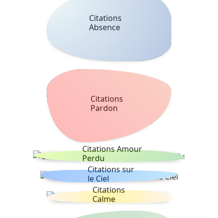
Citations
Absence
Citations
Pardon
Citations Amour
Perdu
Citations sur
le Ciel
Citations
Calme