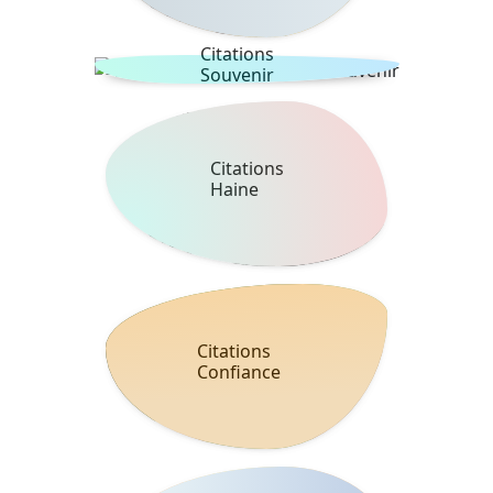
Citations
Souvenir
Citations
Haine
Citations
Confiance