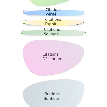
Citations
Vérité
Citations
Espoir
Citations
Solitude
Citations
Déception
Citations
Bonheur