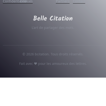
Confidentialité
Cookies
Partners
Contact
L'art de partager des mots.
© 2026 bcitation. Tous droits réservés.
Fait avec ♥ pour les amoureux des lettres.