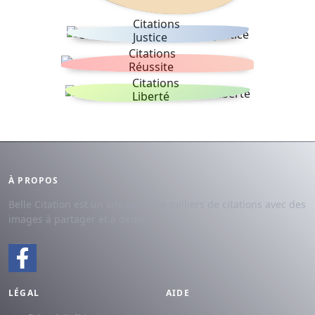
Citations
Justice
Citations
Réussite
Citations
Liberté
À PROPOS
Belle Citation est un site avec des milliers de citations avec des
images à partager et à dédier.
LÉGAL
AIDE