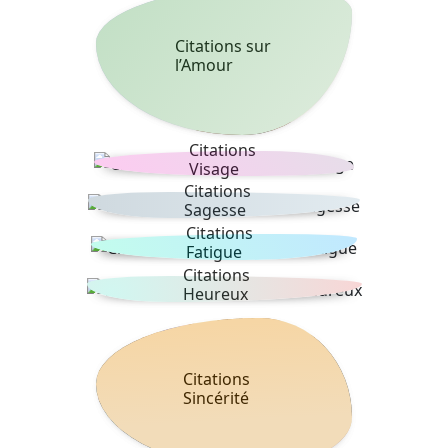
Citations sur
l’Amour
Citations
Visage
Citations
Sagesse
Citations
Fatigue
Citations
Heureux
Citations
Sincérité