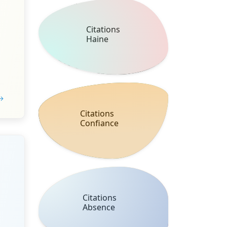
Citations
Haine
 →
Citations
Confiance
Citations
Absence