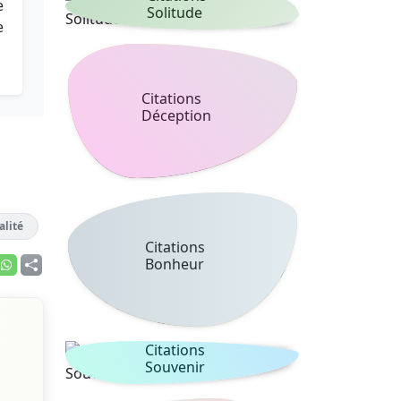
e
Solitude
e
Citations
Déception
alité
Citations
Bonheur
Citations
Souvenir