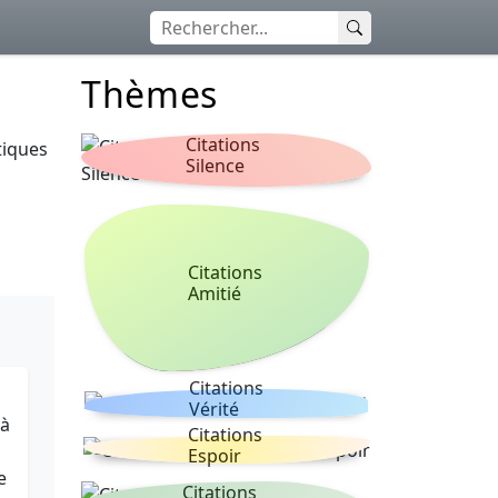
Thèmes
Citations
tiques
Silence
Citations
Amitié
Citations
Vérité
là
Citations
Espoir
e
Citations