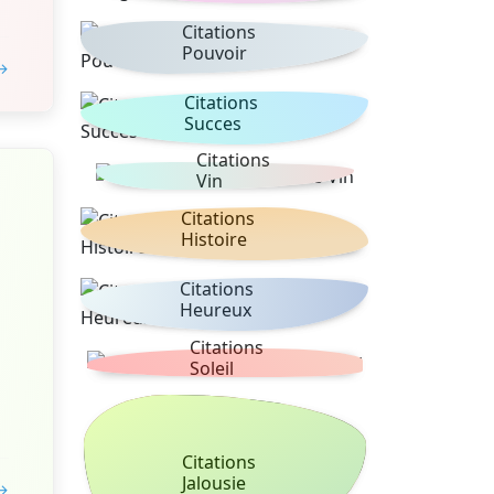
Citations
Pouvoir
 →
Citations
Succes
Citations
Vin
Citations
Histoire
Citations
Heureux
Citations
Soleil
Citations
Jalousie
 →