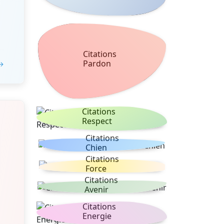
Citations
Pardon
 →
Citations
Respect
Citations
Chien
Citations
Force
Citations
Avenir
Citations
Energie