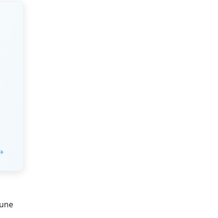
 →
s
 une