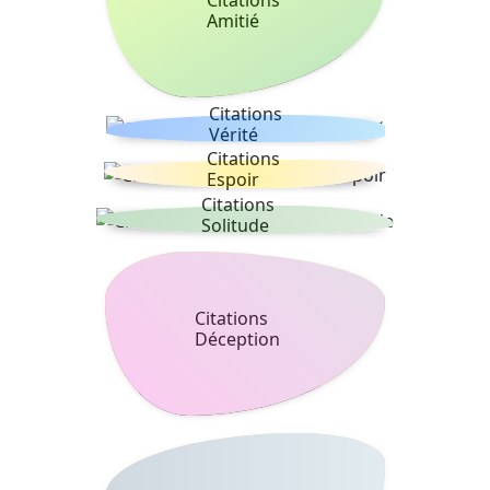
Amitié
Citations
Vérité
Citations
Espoir
Citations
Solitude
Citations
Déception