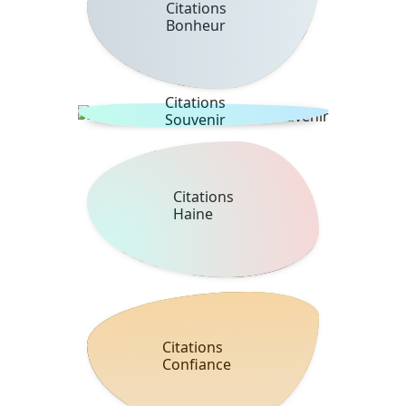
Citations
Bonheur
Citations
Souvenir
Citations
Haine
Citations
Confiance