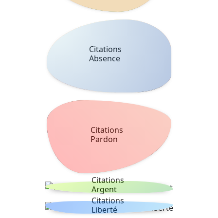
Citations
Absence
Citations
Pardon
Citations
Argent
Citations
Liberté