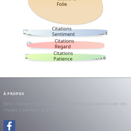
Folie
Citations
Sentiment
Citations
Regard
Citations
Patience
À PROPOS
Belle Citation est un site avec des milliers de citations avec des
images à partager et à dédier.