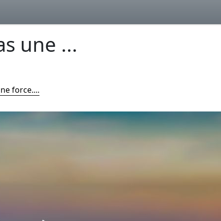
s une ...
e force....