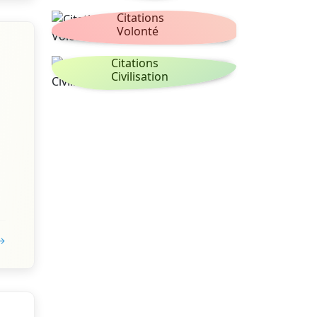
Citations
Volonté
Citations
Civilisation
 →