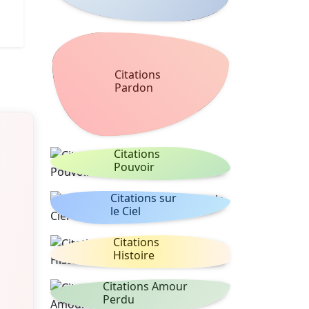
Citations
Pardon
Citations
Pouvoir
Citations sur
le Ciel
Citations
Histoire
Citations Amour
Perdu