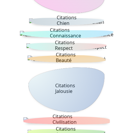
Citations
Chien
Citations
Connaissance
Citations
Respect
Citations
Beauté
Citations
Jalousie
Citations
Civilisation
Citations