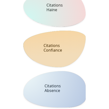
Citations
Haine
Citations
Confiance
Citations
Absence