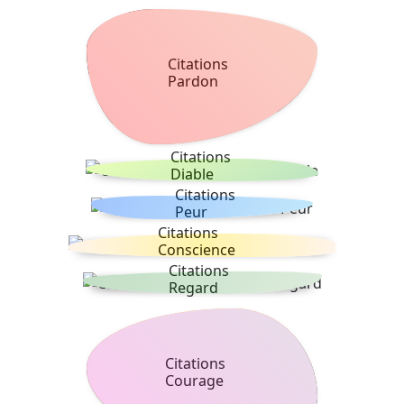
Citations
Pardon
Citations
Diable
Citations
Peur
Citations
Conscience
Citations
Regard
Citations
Courage