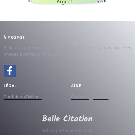
Argent
À PROPOS
Belle Citation est un site avec des milliers de citations avec des
images à partager et à dédier.
LÉGAL
AIDE
Confidentialité
Cookies
Partners
Contact
L'art de partager des mots.