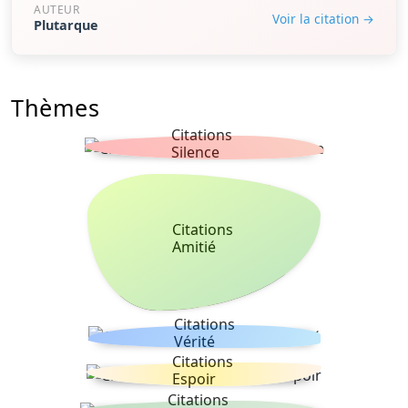
AUTEUR
Voir la citation →
Plutarque
Thèmes
Citations
Silence
Citations
Amitié
Citations
Vérité
Citations
Espoir
Citations