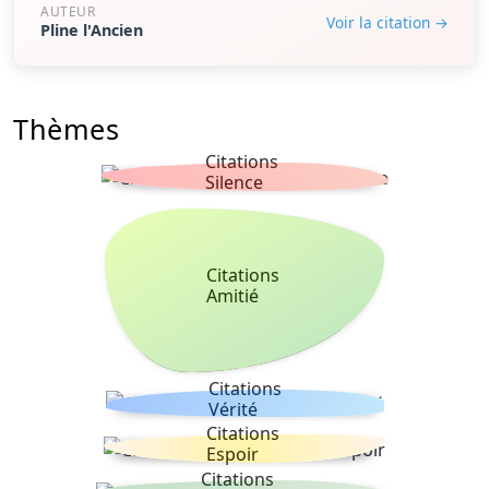
AUTEUR
Voir la citation →
Pline l'Ancien
Thèmes
Citations
Silence
Citations
Amitié
Citations
Vérité
Citations
Espoir
Citations