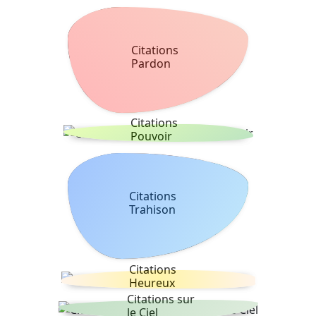
Citations
Pardon
Citations
Pouvoir
Citations
Trahison
Citations
Heureux
Citations sur
le Ciel