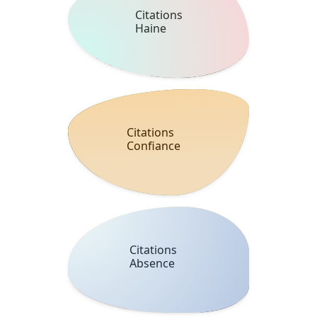
Citations
Haine
Citations
Confiance
Citations
Absence