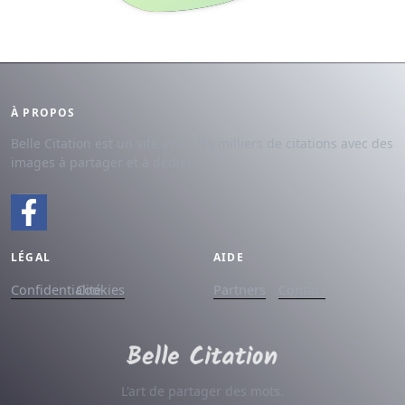
À PROPOS
Belle Citation est un site avec des milliers de citations avec des
images à partager et à dédier.
LÉGAL
AIDE
Confidentialité
Cookies
Partners
Contact
L'art de partager des mots.