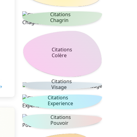
Citations
Chagrin
Citations
Colère
Citations
 →
Visage
Citations
Experience
Citations
Pouvoir