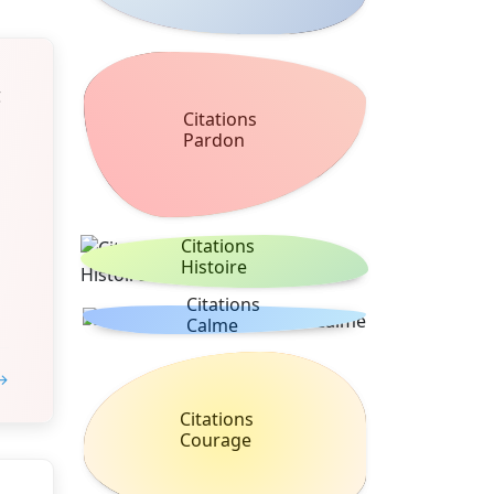
à
Citations
Pardon
Citations
Histoire
Citations
Calme
 →
Citations
Courage