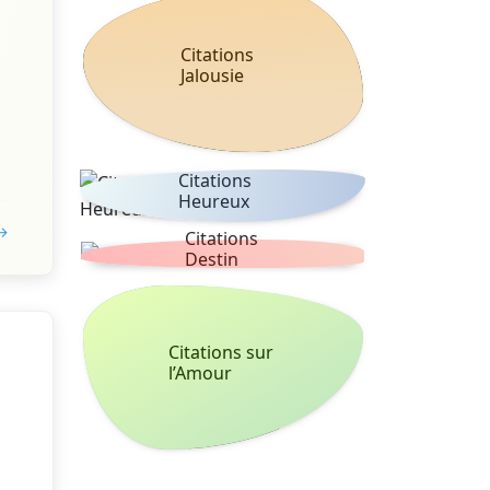
Citations
Jalousie
Citations
Heureux
 →
Citations
Destin
Citations sur
l’Amour