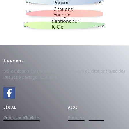
Pouvoir
Citations
Energie
Citations sur
le Ciel
À PROPOS
Belle Citation est un site avec des milliers de citations avec des
images à partager et à dédier.
LÉGAL
AIDE
Confidentialité
Cookies
Partners
Contact