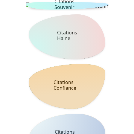
Citations
Souvenir
Citations
Haine
Citations
Confiance
Citations