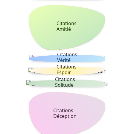
Citations
Amitié
Citations
Vérité
Citations
Espoir
Citations
Solitude
Citations
Déception