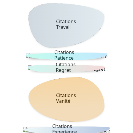
Citations
Travail
Citations
Patience
Citations
Regret
Citations
Vanité
Citations
Experience