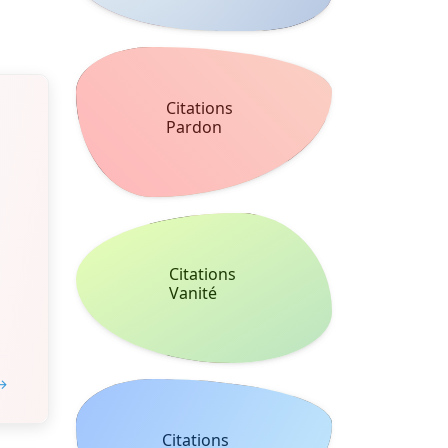
Citations
Pardon
Citations
Vanité
 →
Citations