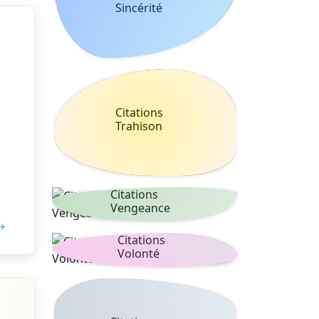
Sincérité
Citations
Trahison
Citations
Vengeance
 →
Citations
Volonté