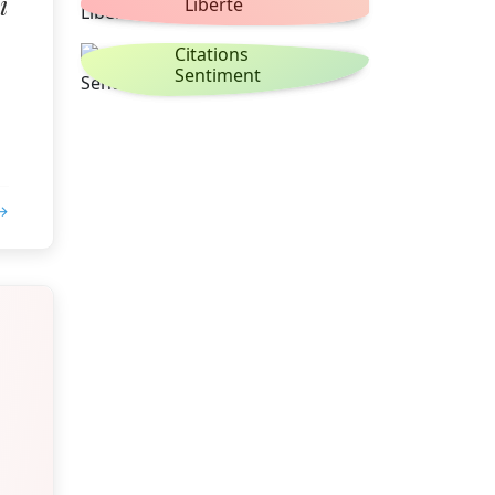
i
Liberté
Citations
Sentiment
 →