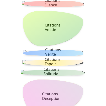
Citations
Silence
Citations
Amitié
Citations
Vérité
Citations
Espoir
Citations
Solitude
Citations
Déception