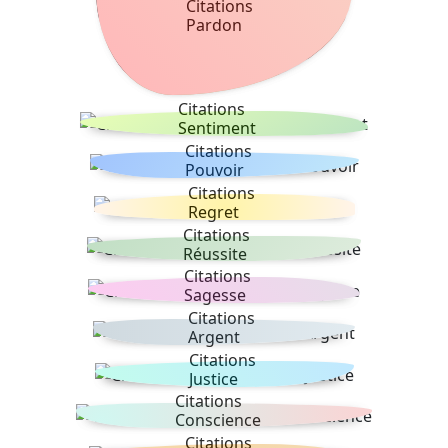
Citations
Pardon
Citations
Sentiment
Citations
Pouvoir
Citations
Regret
Citations
Réussite
Citations
Sagesse
Citations
Argent
Citations
Justice
Citations
Conscience
Citations