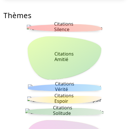
Thèmes
Citations
Silence
Citations
Amitié
Citations
Vérité
Citations
Espoir
Citations
Solitude