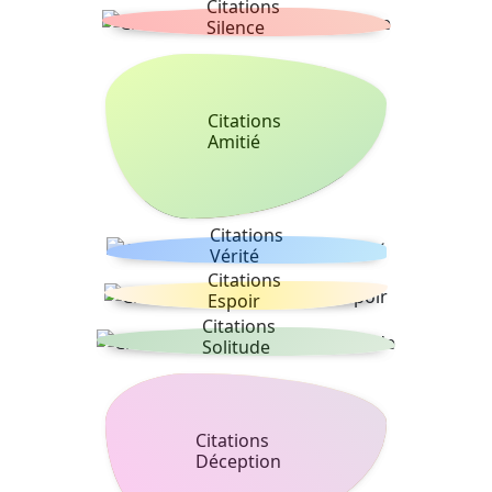
Citations
Silence
Citations
Amitié
Citations
Vérité
Citations
Espoir
Citations
Solitude
Citations
Déception