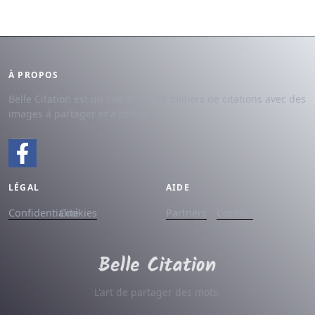
À PROPOS
Belle Citation est un site avec des milliers de citations avec des
images à partager et à dédier.
LÉGAL
AIDE
Confidentialité
Cookies
Partners
Contact
L'art de partager des mots.