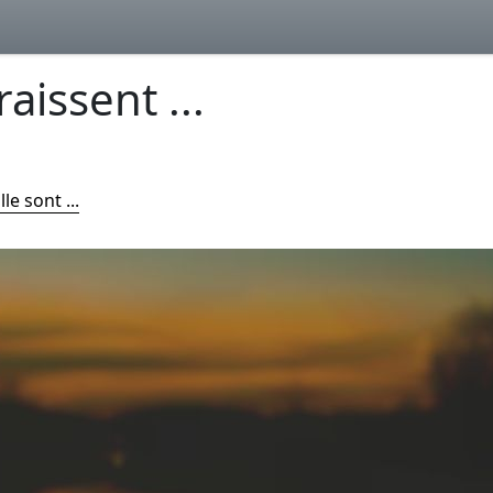
aissent ...
le sont ...