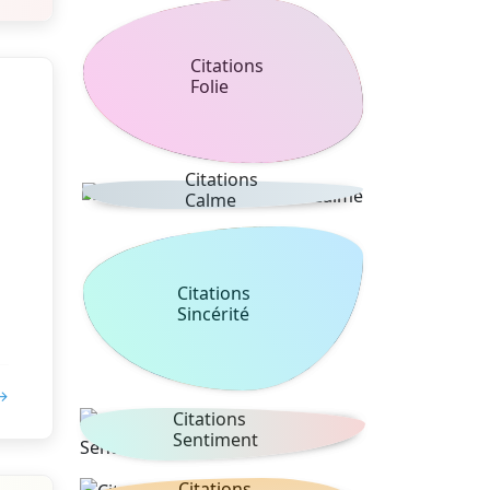
Citations
Folie
Citations
Calme
Citations
Sincérité
 →
Citations
Sentiment
Citations