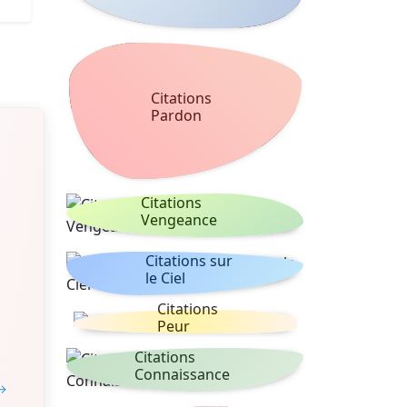
Citations
Pardon
Citations
Vengeance
Citations sur
le Ciel
Citations
Peur
Citations
Connaissance
 →