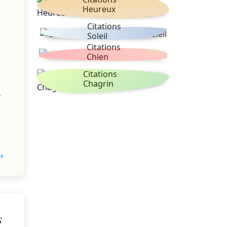
Heureux
Citations
Soleil
Citations
Chien
Citations
,
Chagrin
s
 →
s