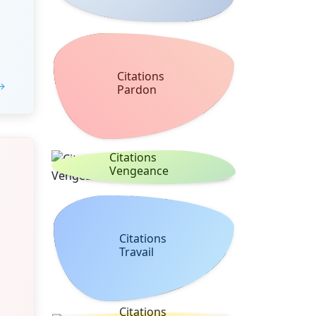
Citations
 →
Pardon
Citations
Vengeance
Citations
Travail
Citations