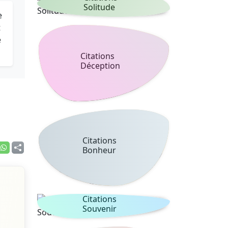
Solitude
e
t
e
Citations
Déception
Citations
Bonheur
Citations
Souvenir