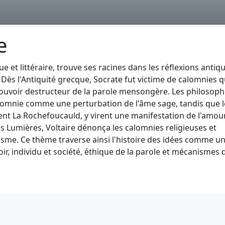
e
 et littéraire, trouve ses racines dans les réflexions antiq
. Dès l'Antiquité grecque, Socrate fut victime de calomnies q
pouvoir destructeur de la parole mensongère. Les philosop
lomnie comme une perturbation de l'âme sage, tandis que l
ent La Rochefoucauld, y virent une manifestation de l'amou
des Lumières, Voltaire dénonça les calomnies religieuses et
sme. Ce thème traverse ainsi l'histoire des idées comme u
ir, individu et société, éthique de la parole et mécanismes d