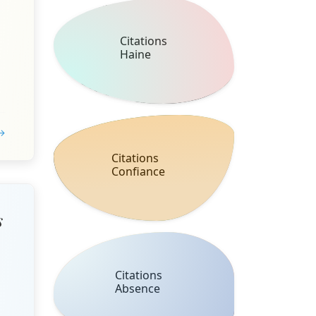
Citations
Haine
 →
Citations
Confiance
s
Citations
Absence