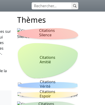
Thèmes
Citations
ues sur
Silence
ui
hes
es
r-
Citations
Amitié
n
e la
Citations
Vérité
Citations
Espoir
Citations