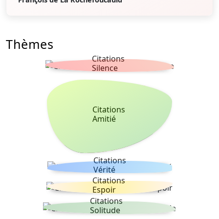
Thèmes
Citations
Silence
Citations
Amitié
Citations
Vérité
Citations
Espoir
Citations
Solitude