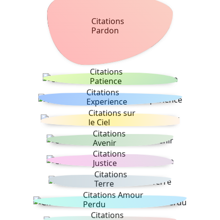
Citations
Pardon
Citations
Patience
Citations
Experience
Citations sur
le Ciel
Citations
Avenir
Citations
Justice
Citations
Terre
Citations Amour
Perdu
Citations