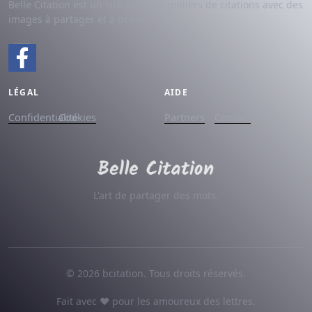
Belle Citation est un site avec des milliers de citations avec des
images à partager et à dédier.
LÉGAL
AIDE
Confidentialité
Cookies
Partners
Contact
L'art de partager des mots.
© 2026 bcitation. Tous droits réservés.
Fait avec ♥ pour les amoureux des lettres.