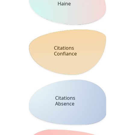
Haine
Citations
Confiance
Citations
Absence