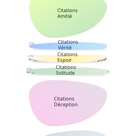
Citations
Amitié
Citations
Vérité
Citations
Espoir
Citations
Solitude
Citations
Déception