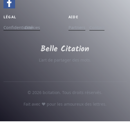
LÉGAL
AIDE
Confidentialité
Cookies
Partners
Contact
L'art de partager des mots.
© 2026 bcitation. Tous droits réservés.
Fait avec ♥ pour les amoureux des lettres.