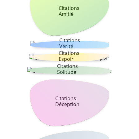
Citations
Amitié
Citations
Vérité
Citations
Espoir
Citations
Solitude
Citations
Déception