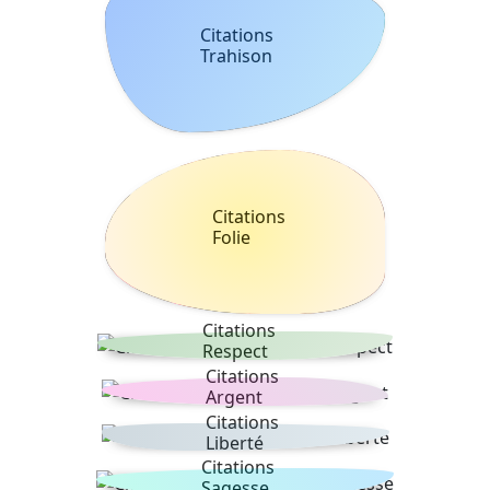
Citations
Trahison
Citations
Folie
Citations
Respect
Citations
Argent
Citations
Liberté
Citations
Sagesse