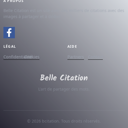
À PROPOS
Belle Citation est un site avec des milliers de citations avec des
images à partager et à dédier.
LÉGAL
AIDE
Confidentialité
Cookies
Partners
Contact
L'art de partager des mots.
© 2026 bcitation. Tous droits réservés.