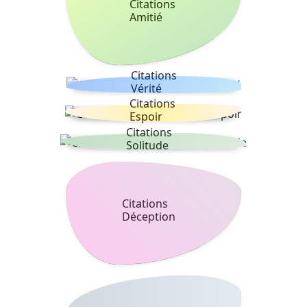
Citations
Amitié
Citations
Vérité
Citations
Espoir
Citations
Solitude
Citations
Déception