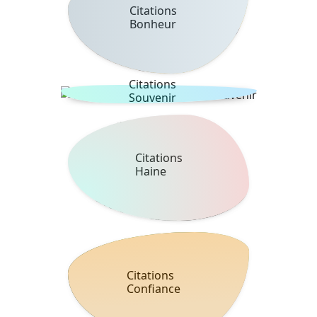
Citations
Bonheur
Citations
Souvenir
Citations
Haine
Citations
Confiance