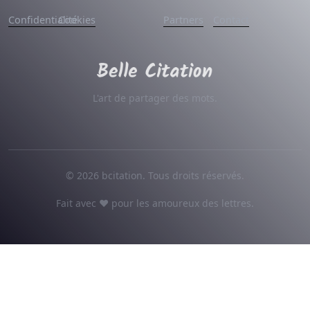
Confidentialité
Cookies
Partners
Contact
L'art de partager des mots.
© 2026 bcitation. Tous droits réservés.
Fait avec ♥ pour les amoureux des lettres.