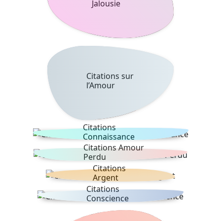
Jalousie
Citations sur
l’Amour
Citations
Connaissance
Citations Amour
Perdu
Citations
Argent
Citations
Conscience