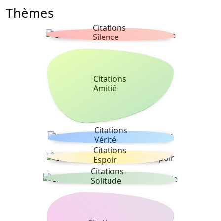
Thèmes
Citations
Silence
Citations
Amitié
Citations
Vérité
Citations
Espoir
Citations
Solitude