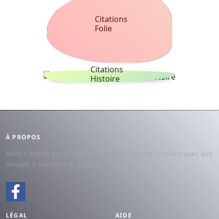
Citations
Folie
Citations
Histoire
À PROPOS
Belle Citation est un site avec des milliers de citations avec des
images à partager et à dédier.
LÉGAL
AIDE