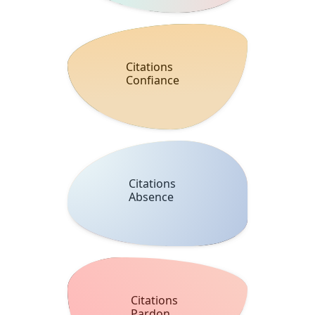
Citations
Confiance
Citations
Absence
Citations
Pardon