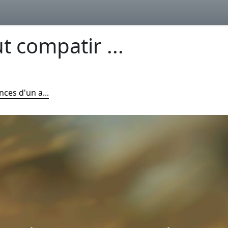
t compatir ...
ces d'un a...