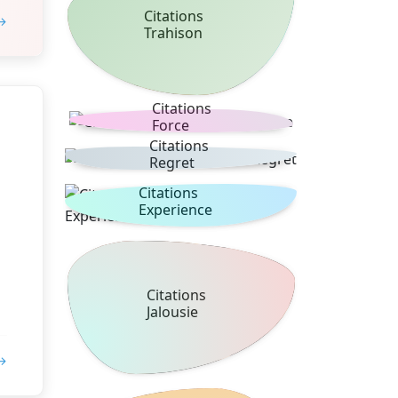
Citations
 →
Trahison
Citations
Force
Citations
Regret
Citations
Experience
Citations
Jalousie
 →