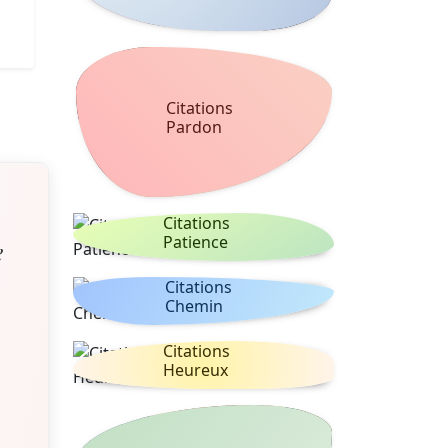
Citations
Pardon
Citations
Patience
e
Citations
Chemin
Citations
Heureux