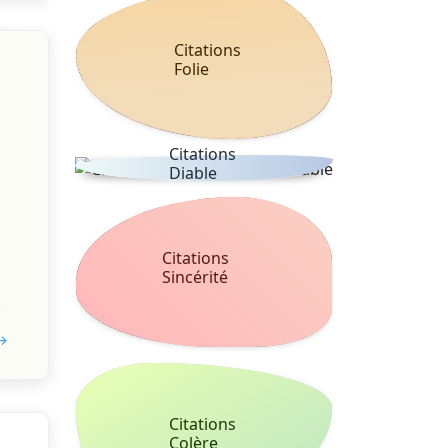
Citations
Folie
Citations
Diable
Citations
Sincérité
 →
Citations
Colère