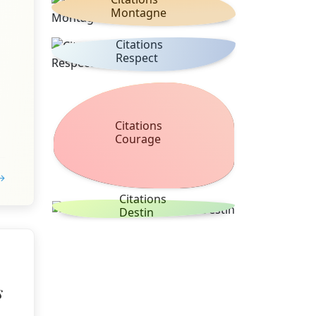
Montagne
Citations
Respect
Citations
Courage
 →
Citations
Destin
s