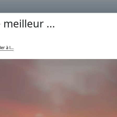
 meilleur ...
r à l...