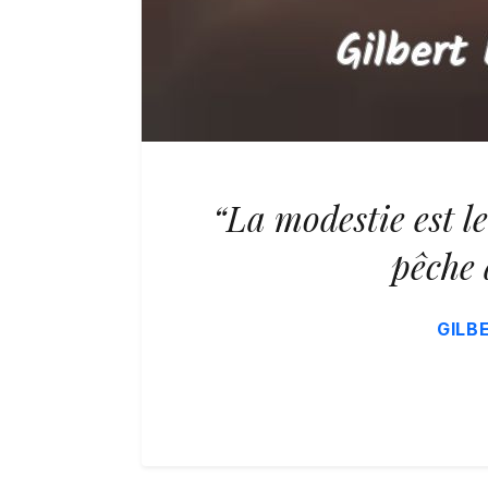
“La modestie est l
pêche 
GILB