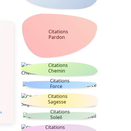
Citations
Pardon
Citations
Chemin
Citations
Force
Citations
Sagesse
Citations
 →
Soleil
Citations