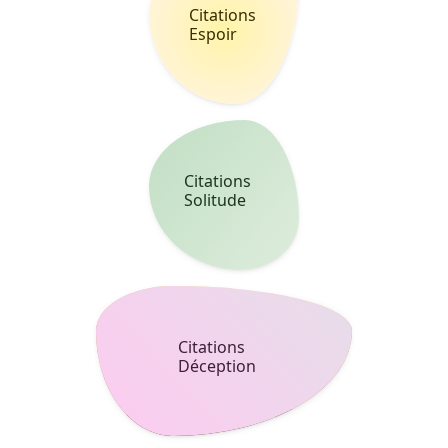
Citations
Bonheur
Citations
Souvenir
Citations
Haine
Citations
Confiance