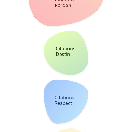
Patience
Citations
Vengeance
Citations
Regard
À PROPOS
Belle Citation est un site avec des milliers de citations avec des
images à partager et à dédier.
LÉGAL
AIDE
Confidentialité
Cookies
Partners
Contact