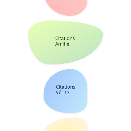
Citations
Amitié
Citations
Vérité
Citations
Espoir
Citations
Solitude
Citations
Déception