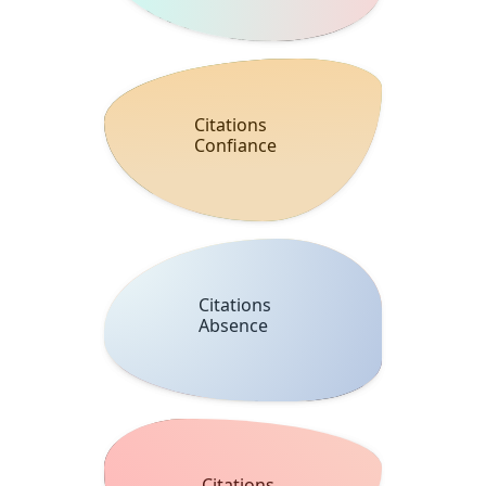
Citations
Soleil
Citations
Peur
Citations
Terre
Citations
Fatigue
Citations
Volonté
Citations sur
l’Amour
Citations
Sagesse
Citations