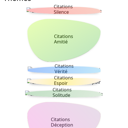
Citations
Silence
Citations
Amitié
Citations
Vérité
Citations
Espoir
Citations
Solitude
Citations
Déception