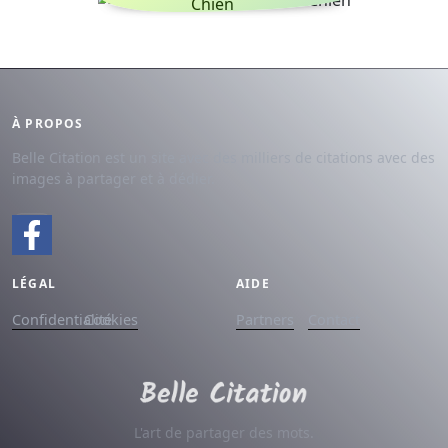
Chien
À PROPOS
Belle Citation est un site avec des milliers de citations avec des
images à partager et à dédier.
LÉGAL
AIDE
Confidentialité
Cookies
Partners
Contact
L'art de partager des mots.