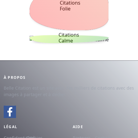
Citations
Folie
Citations
Calme
À PROPOS
Belle Citation est un site avec des milliers de citations avec des
images à partager et à dédier.
LÉGAL
AIDE
Confidentialité
Cookies
Partners
Contact