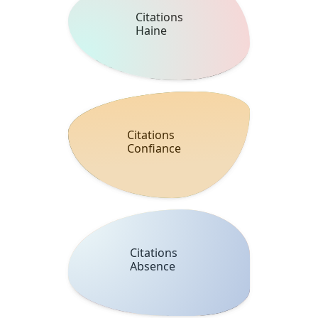
Citations
Haine
Citations
Confiance
Citations
Absence