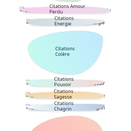
Citations Amour
Perdu
Citations
Energie
Citations
Colère
Citations
Pouvoir
Citations
Sagesse
Citations
Chagrin