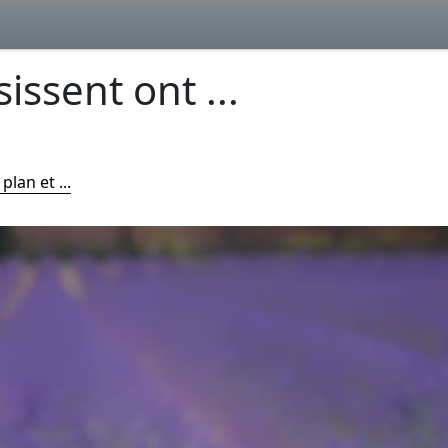
issent ont ...
lan et ...