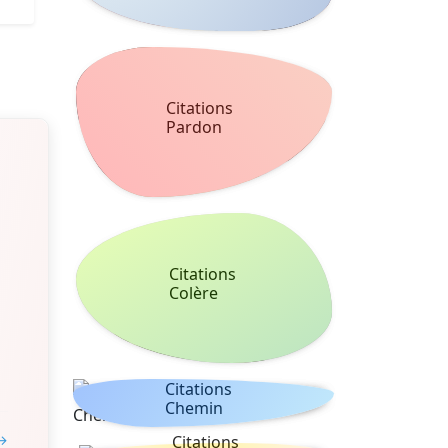
Citations
Pardon
Citations
Colère
Citations
Chemin
 →
Citations