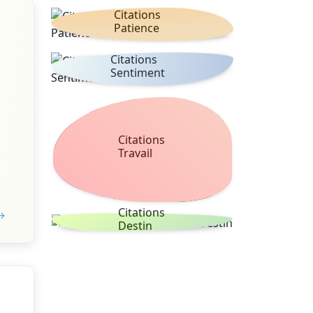
Citations
Patience
Citations
Sentiment
Citations
Travail
Citations
 →
Destin