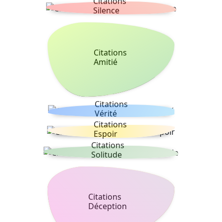
Citations
Silence
Citations
Amitié
Citations
Vérité
Citations
Espoir
Citations
Solitude
Citations
Déception