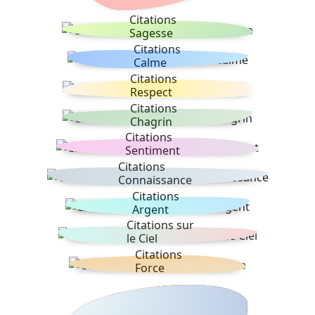
Citations
Sagesse
Citations
Calme
Citations
Respect
Citations
Chagrin
Citations
Sentiment
Citations
Connaissance
Citations
Argent
Citations sur
le Ciel
Citations
Force