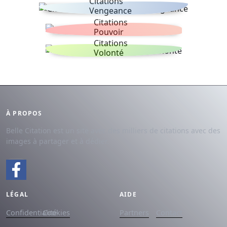
Citations
Vengeance
Citations
Pouvoir
Citations
Volonté
À PROPOS
Belle Citation est un site avec des milliers de citations avec des
images à partager et à dédier.
LÉGAL
AIDE
Confidentialité
Cookies
Partners
Contact