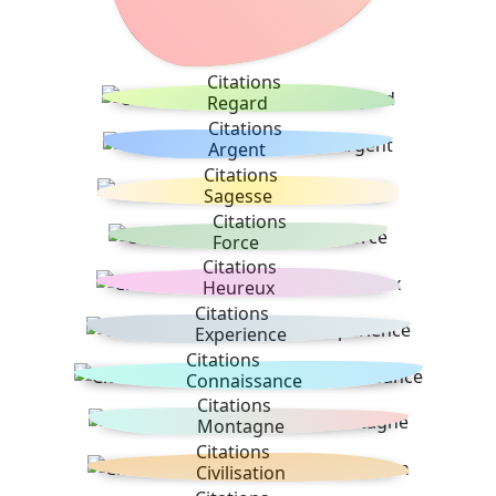
Citations
Regard
Citations
Argent
Citations
Sagesse
Citations
Force
Citations
Heureux
Citations
Experience
Citations
Connaissance
Citations
Montagne
Citations
Civilisation