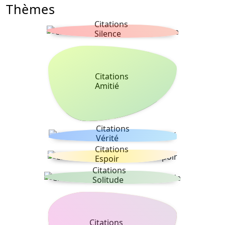
Thèmes
Citations
Silence
Citations
Amitié
Citations
Vérité
Citations
Espoir
Citations
Solitude
Citations