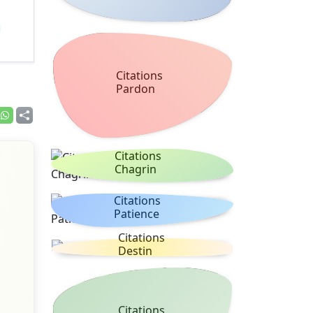
Citations
Pardon
Citations
Chagrin
Citations
Patience
Citations
Destin
Citations