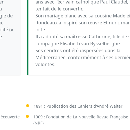
 en
ans avec l'écrivain catholique Paul Claudel, 
u
tentait de le convertir.
gie de
Son mariage blanc avec sa cousine Madele
x,
Rondeaux a inspiré son œuvre Et nunc ma
lité («
in te.
e
Il a adopté sa maîtresse Catherine, fille de 
.
compagne Elisabeth van Rysselberghe.
Ses cendres ont été dispersées dans la
Méditerranée, conformément à ses derniè
volontés.
1891 : Publication des Cahiers d'André Walter
découverte
1909 : Fondation de La Nouvelle Revue Française
(NRF)