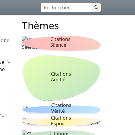
Thèmes
Citations
Nobel
Silence
u
e l'«
ipe
Citations
Amitié
Citations
Vérité
hui
Citations
Espoir
0
Citations