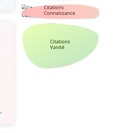
Citations
Connaissance
Citations
Vanité
 →