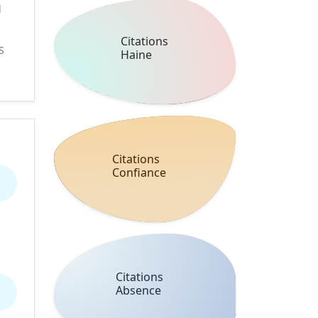
l
Citations
S
Haine
Citations
Confiance
Citations
Absence