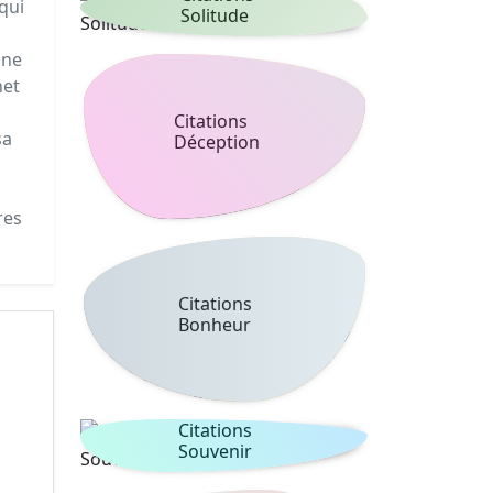
qui
Solitude
ine
net
Citations
sa
Déception
res
Citations
Bonheur
Citations
Souvenir