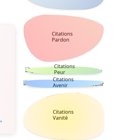
Citations
Pardon
Citations
Peur
Citations
Avenir
Citations
Vanité
 →