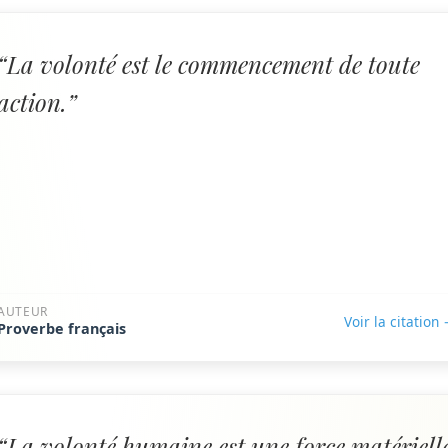
“La volonté est le commencement de toute
action.”
AUTEUR
Voir la citation
Proverbe français
“La volonté humaine est une force matériell