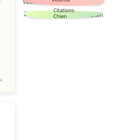
Citations
Chien
 →