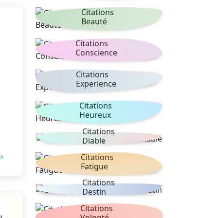
Citations
Beauté
Citations
Conscience
Citations
Experience
Citations
Heureux
Citations
Diable
 →
Citations
Fatigue
Citations
Destin
Citations
e
Volonté