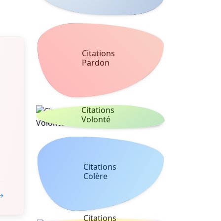
Citations
Pardon
Citations
Volonté
Citations
Colère
 →
Citations