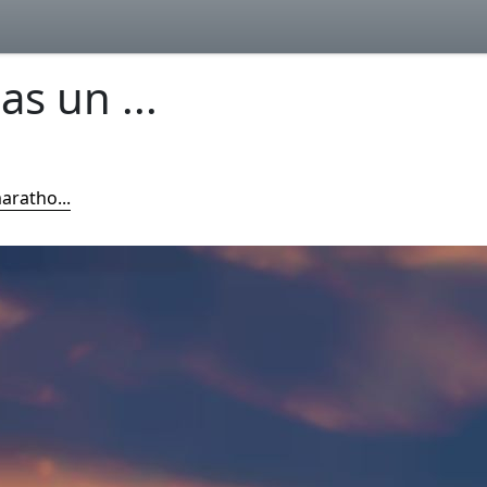
as un ...
maratho...