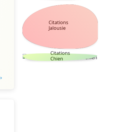
Citations
Jalousie
Citations
Chien
 →