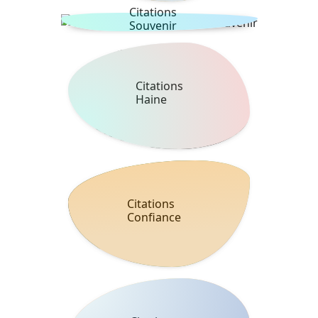
Citations
Souvenir
Citations
Haine
Citations
Confiance