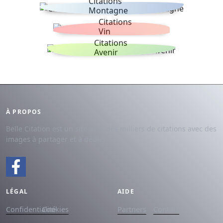
Citations
Montagne
Citations
Vin
Citations
Avenir
À PROPOS
Belle Citation est un site avec des milliers de citations avec des
images à partager et à dédier.
LÉGAL
AIDE
Confidentialité
Cookies
Partners
Contact