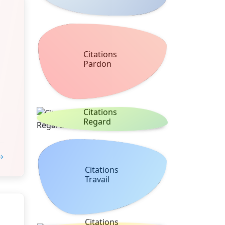
Citations
Pardon
Citations
Regard
 →
Citations
Travail
Citations