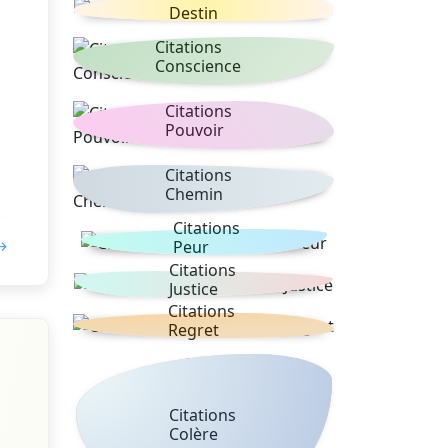
Destin
Citations
Conscience
Citations
Pouvoir
Citations
Chemin
Citations
 →
Peur
Citations
Justice
Citations
Regret
Citations
Colère