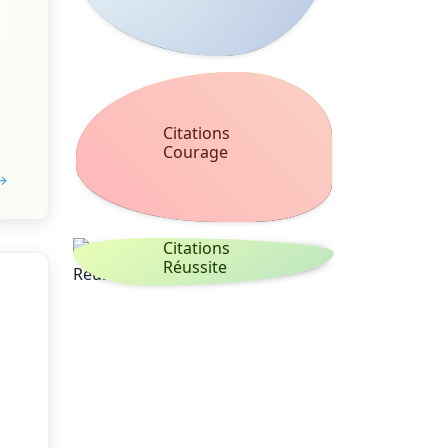
Citations
Courage
 →
Citations
Réussite