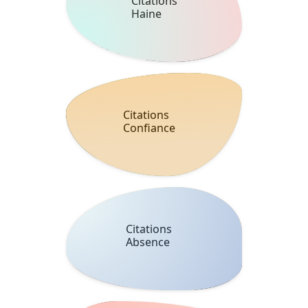
Citations
Haine
Citations
Confiance
Citations
Absence