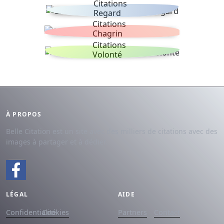
Citations
Regard
Citations
Chagrin
Citations
Volonté
À PROPOS
Belle Citation est un site avec des milliers de citations avec des
images à partager et à dédier.
LÉGAL
AIDE
Confidentialité
Cookies
Partners
Contact