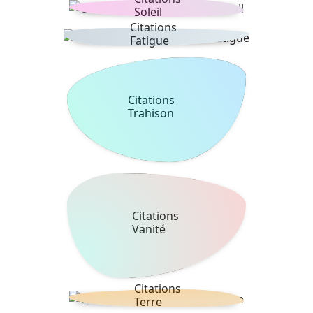
Soleil
Citations
Fatigue
Citations
Trahison
Citations
Vanité
Citations
Terre