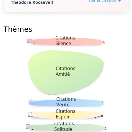
Voir la citation →
Theodore Roosevelt
Thèmes
Citations
Silence
Citations
Amitié
Citations
Vérité
Citations
Espoir
Citations
Solitude