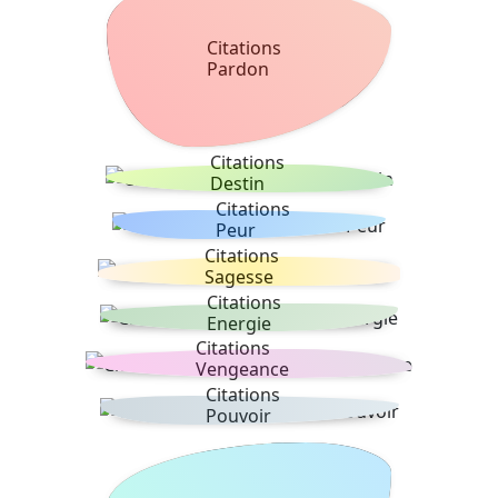
Citations
Pardon
Citations
Destin
Citations
Peur
Citations
Sagesse
Citations
Energie
Citations
Vengeance
Citations
Pouvoir