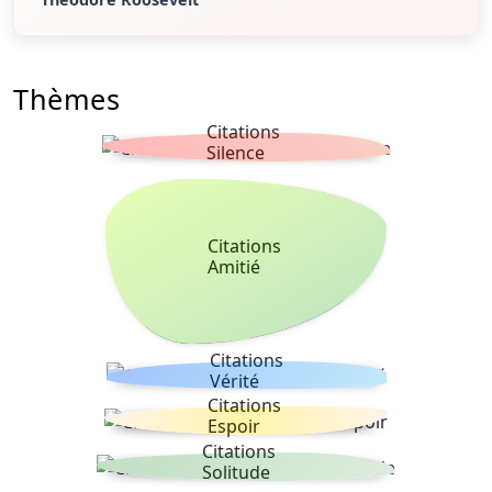
Thèmes
Citations
Silence
Citations
Amitié
Citations
Vérité
Citations
Espoir
Citations
Solitude