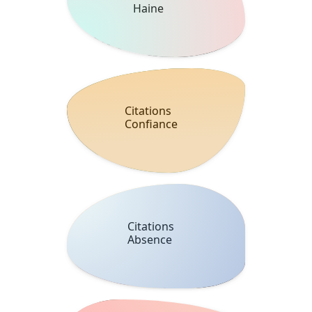
Haine
Citations
Confiance
Citations
Absence