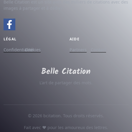
Belle Citation est un site avec des milliers de citations avec des
images à partager et à dédier.
LÉGAL
AIDE
Confidentialité
Cookies
Partners
Contact
L'art de partager des mots.
© 2026 bcitation. Tous droits réservés.
Fait avec ♥ pour les amoureux des lettres.